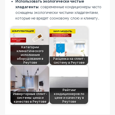
Использовать экологически чистые
хладагенты
: современные кондиционеры часто
оснащены экологически чистыми хладагентами,
которые не вредят озоновому слою и климату․
Категории
климатического
исполнения
оборудования в
Расценка на сплит-
Реутове
систему в Реутове
Рейтинг
Инверторные сплит-
кондиционеров по
системы: цена и
цене и качеству в
качество в Реутове
Реутове