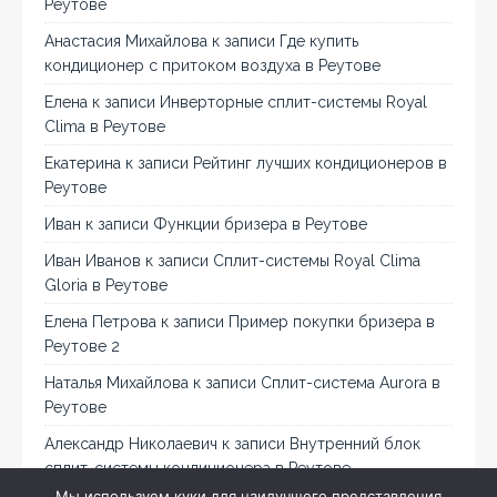
Реутове
Анастасия Михайлова
к записи
Где купить
кондиционер с притоком воздуха в Реутове
Елена
к записи
Инверторные сплит-системы Royal
Clima в Реутове
Екатерина
к записи
Рейтинг лучших кондиционеров в
Реутове
Иван
к записи
Функции бризера в Реутове
Иван Иванов
к записи
Сплит-системы Royal Clima
Gloria в Реутове
Елена Петрова
к записи
Пример покупки бризера в
Реутове 2
Наталья Михайлова
к записи
Сплит-система Aurora в
Реутове
Александр Николаевич
к записи
Внутренний блок
сплит-системы кондиционера в Реутове
Мы используем куки для наилучшего представления